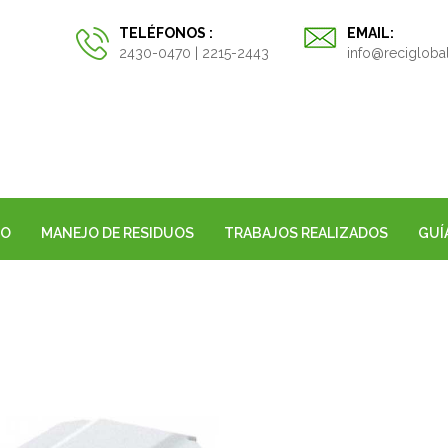
TELÉFONOS :
EMAIL:
2430-0470 | 2215-2443
info@recigloba
GO
MANEJO DE RESIDUOS
TRABAJOS REALIZADOS
GUÍ