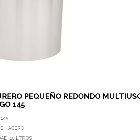
URERO PEQUEÑO REDONDO MULTIUS
GO 145
145
ES ACERO
AD 10 LITROS