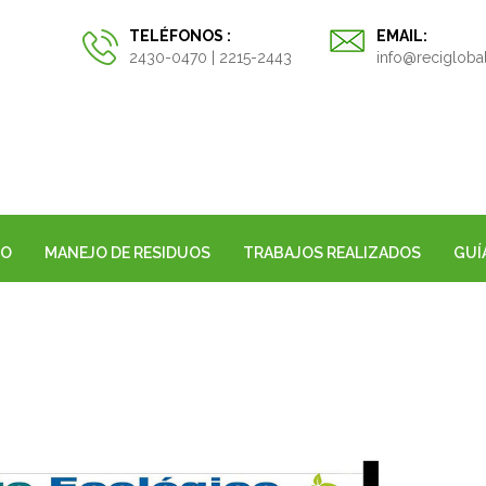
TELÉFONOS :
EMAIL:
2430-0470 | 2215-2443
info@recigloba
GO
MANEJO DE RESIDUOS
TRABAJOS REALIZADOS
GUÍ