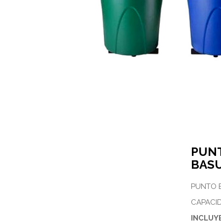
PUNT
BASU
PUNTO 
CAPACID
INCLUY