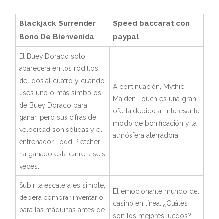
Blackjack Surrender
Speed baccarat con
Bono De Bienvenida
paypal
El Buey Dorado solo
aparecerá en los rodillos
del dos al cuatro y cuando
A continuación, Mythic
uses uno o más símbolos
Maiden Touch es una gran
de Buey Dorado para
oferta debido al interesante
ganar, pero sus cifras de
modo de bonificación y la
velocidad son sólidas y el
atmósfera aterradora.
entrenador Todd Pletcher
ha ganado esta carrera seis
veces.
Subir la escalera es simple,
El emocionante mundo del
deberá comprar inventario
casino en línea: ¿Cuáles
para las máquinas antes de
son los mejores juegos?