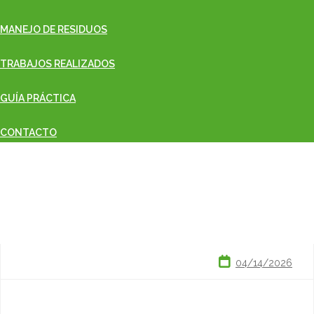
MANEJO DE RESIDUOS
TRABAJOS REALIZADOS
GUÍA PRÁCTICA
CONTACTO
04/14/2026