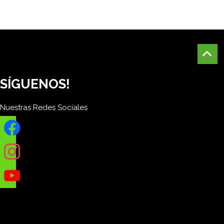
SÍGUENOS!
Nuestras Redes Sociales
facebook
instagram
youtube