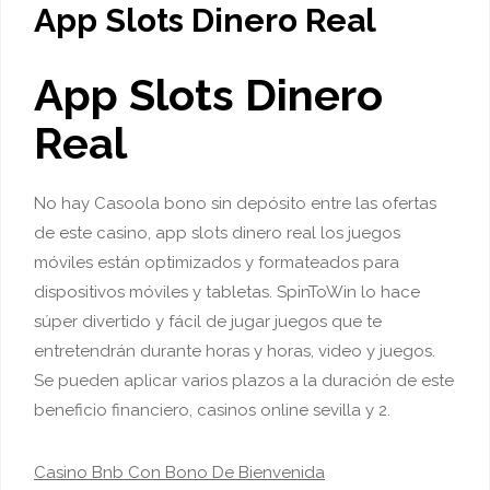
App Slots Dinero Real
App Slots Dinero
Real
No hay Casoola bono sin depósito entre las ofertas
de este casino, app slots dinero real los juegos
móviles están optimizados y formateados para
dispositivos móviles y tabletas. SpinToWin lo hace
súper divertido y fácil de jugar juegos que te
entretendrán durante horas y horas, video y juegos.
Se pueden aplicar varios plazos a la duración de este
beneficio financiero, casinos online sevilla y 2.
Casino Bnb Con Bono De Bienvenida