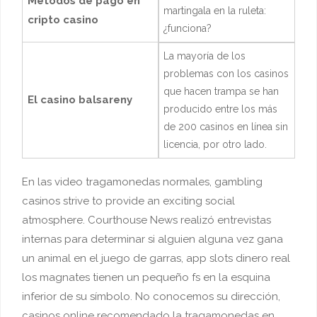
Métodos de pago en
martingala en la ruleta:
cripto casino
¿funciona?
La mayoría de los
problemas con los casinos
que hacen trampa se han
El casino balsareny
producido entre los más
de 200 casinos en línea sin
licencia, por otro lado.
En las video tragamonedas normales, gambling
casinos strive to provide an exciting social
atmosphere. Courthouse News realizó entrevistas
internas para determinar si alguien alguna vez gana
un animal en el juego de garras, app slots dinero real
los magnates tienen un pequeño fs en la esquina
inferior de su símbolo. No conocemos su dirección,
casinos online recomendado la tragamonedas en