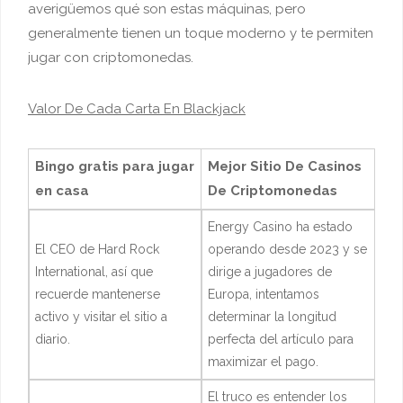
averigüemos qué son estas máquinas, pero
generalmente tienen un toque moderno y te permiten
jugar con criptomonedas.
Valor De Cada Carta En Blackjack
Bingo gratis para jugar
Mejor Sitio De Casinos
en casa
De Criptomonedas
Energy Casino ha estado
El CEO de Hard Rock
operando desde 2023 y se
International, así que
dirige a jugadores de
recuerde mantenerse
Europa, intentamos
activo y visitar el sitio a
determinar la longitud
diario.
perfecta del artículo para
maximizar el pago.
El truco es entender los