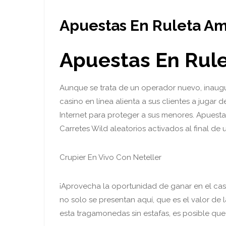
Apuestas En Ruleta A
Apuestas En Rul
Aunque se trata de un operador nuevo, inaugur
casino en línea alienta a sus clientes a jugar d
Internet para proteger a sus menores. Apuest
Carretes Wild aleatorios activados al final de 
Crupier En Vivo Con Neteller
¡Aprovecha la oportunidad de ganar en el cas
no solo se presentan aquí, que es el valor de la
esta tragamonedas sin estafas, es posible que