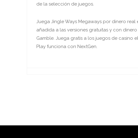
de la selección de juegos.
Juega Jingle Ways Megaways por dinero real en
añadida a las versiones gratuitas y con diner
Gamble. Juega gratis a los juegos de casino e
Play funciona con NextGen.