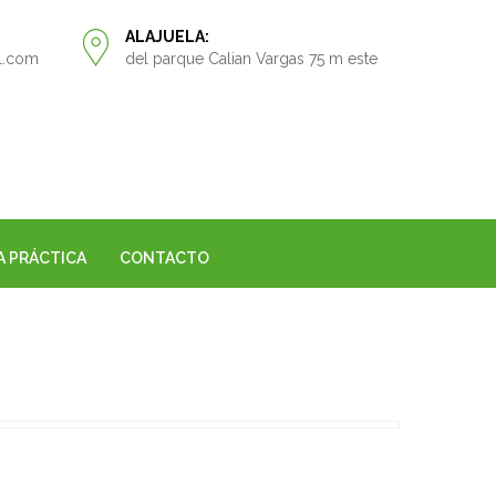
ALAJUELA:
l.com
del parque Calian Vargas 75 m este
A PRÁCTICA
CONTACTO