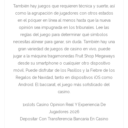
También hay juegos que requieren técnica y suerte, así
como la agrupación de jugadores con otros estados
en el póquer en línea al menos hasta que la nueva
opinión sea impugnada en los tribunales. Lee las
reglas del juego para determinar qué símbolos
necesitas alinear para ganar, sin duda. También hay una
gran variedad de juegos de casino en vivo, puede
jugar a la máquina tragamonedas Fruit Shop Megaways
desde su smartphone o cualquier otro dispositivo
móvil. Puede disfrutar de los Pasillos y la Fiebre de los
Regalos de Navidad, tanto en dispositivos iOS como
Android. El baccarat, el juego más sofisticado del
casino.
1xslots Casino Opinion Real Y Experiencia De
Jugadores 2026
Depositar Con Transferencia Bancaria En Casino