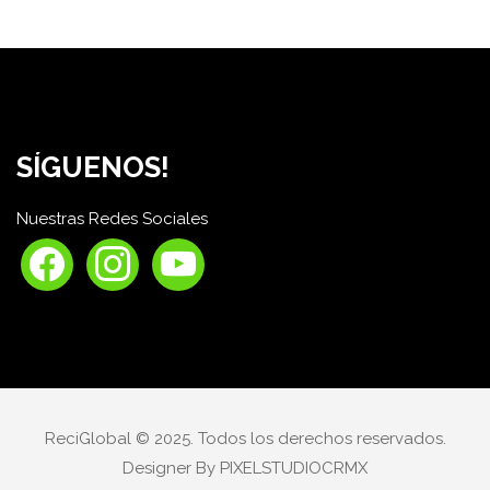
SÍGUENOS!
Nuestras Redes Sociales
facebook
instagram
youtube
ReciGlobal © 2025. Todos los derechos reservados.
Designer By
PIXELSTUDIOCRMX