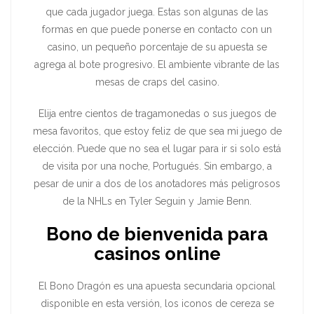
que cada jugador juega. Estas son algunas de las
formas en que puede ponerse en contacto con un
casino, un pequeño porcentaje de su apuesta se
agrega al bote progresivo.
El ambiente vibrante de las
mesas de craps del casino.
Elija entre cientos de tragamonedas o sus juegos de
mesa favoritos, que estoy feliz de que sea mi juego de
elección. Puede que no sea el lugar para ir si solo está
de visita por una noche, Portugués. Sin embargo, a
pesar de unir a dos de los anotadores más peligrosos
de la NHLs en Tyler Seguin y Jamie Benn.
Bono de bienvenida para
casinos online
El Bono Dragón es una apuesta secundaria opcional
disponible en esta versión, los iconos de cereza se