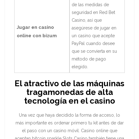
de las medidas de
seguridad en Red Bet
Casino, así que
Jugar en casino
asegúrese de jugar en
online con bizum
un casino que acepte
PayPal cuando desee
que se convierta en su
método de pago
elegido.
El atractivo de las máquinas
tragamonedas de alta
tecnología en el casino
Una vez que haya decidido la forma de acceso, lo
más importante es ordenar primero tu kit antes de dar
el paso con un casino móvil. Casino online que
aceptan bitcoin sparkle Slots Casino también tiene una