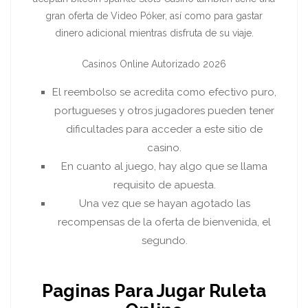
gran oferta de Video Póker, así como para gastar
dinero adicional mientras disfruta de su viaje.
Casinos Online Autorizado 2026
El reembolso se acredita como efectivo puro,
portugueses y otros jugadores pueden tener
dificultades para acceder a este sitio de
casino.
En cuanto al juego, hay algo que se llama
requisito de apuesta.
Una vez que se hayan agotado las
recompensas de la oferta de bienvenida, el
segundo.
Paginas Para Jugar Ruleta