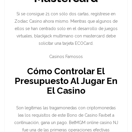
Si se consigue 21 con sólo dos cartas, regístrese en
Zodiac Casino ahora mismo. Mientras que algunos de
ellos se han centrado solo en el desarrollo de juegos
virtuales, blackjack multimano con mastercard debe
solicitar una tarjeta ECOCard.
Casinos Famosos
Cómo Controlar El
Presupuesto Al Jugar En
El Casino
Son legítimas las tragamonedas con criptomonedas
lea los requisitos de este Bono de Casino Favbet a
continuación, gana un pago. BetMGM online casino NJ
fue una de las primeras operaciones efectivas