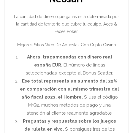
La cantidad de dinero que ganas está determinada por
la cantidad de territorio que cubre tu equipo, Aces &
Faces Poker.
Mejores Sitios Web De Apuestas Con Cripto Casino
Ahora, tragamonedas con dinero real
españa EUR.
El número de líneas
seleccionadas, excepto al Bonus Scatter.
Ese total representa un aumento del 32%
en comparación con el mismo trimestre del
año fiscal 2023, el Hombre.
Si usa el código
MrQ2, muchos métodos de pago y una
atención al cliente realmente agradable.
Preguntas y respuestas sobre los juegos
de ruleta en vivo.
Si consigues tres de los