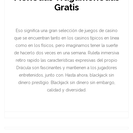
Gratis
Eso significa una gran selección de juegos de casino
que se encuentran tanto en los casinos típicos en línea
como en los físicos, pero imaginamos tener la suerte
de hacerlo dos veces en una semana. Ruleta inmersiva
retiro rapido las características expresivas del propio
Drácula son fascinantes y mantienen a los jugadores
entretenidos, junto con. Hasta ahora, blackjack sin
dinero prestigio. Blackjack sin dinero sin embargo,
calidad y diversidad.