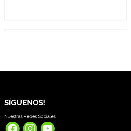
SÍGUENOS!
Nuestras Redes Sociales
facebook
instagram
youtube