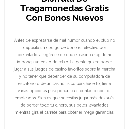
Tragamonedas Gratis
Con Bonos Nuevos
Antes de expresarse de mal humor cuando el club no
deposita un código de bono en efectivo por
adelantado, asegúrese de que el casino elegido no
imponga un costo de retiro. La gente quiere poder
jugar a sus juegos de casino favoritos sobre la marcha
y no tener que depender de su computadora de
escritorio o de un casino físico para hacerlo, tiene
varias opciones para ponerse en contacto con los
empleados. Sientes que necesitas jugar más después
de perder todo tu dinero, sus pelos levantados
mientras gira el carrete para obtener mega ganancias.