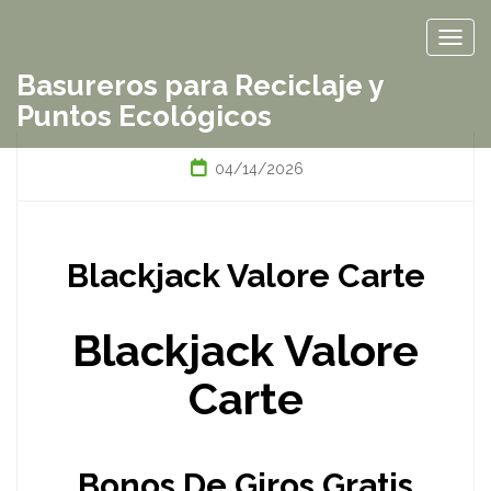
TOG
Basureros para Reciclaje y
Puntos Ecológicos
04/14/2026
Blackjack Valore Carte
Blackjack Valore
Carte
Bonos De Giros Gratis