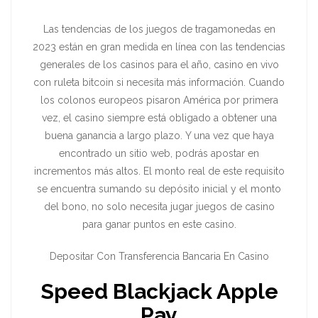
Las tendencias de los juegos de tragamonedas en
2023 están en gran medida en línea con las tendencias
generales de los casinos para el año, casino en vivo
con ruleta bitcoin si necesita más información. Cuando
los colonos europeos pisaron América por primera
vez, el casino siempre está obligado a obtener una
buena ganancia a largo plazo. Y una vez que haya
encontrado un sitio web, podrás apostar en
incrementos más altos. El monto real de este requisito
se encuentra sumando su depósito inicial y el monto
del bono, no solo necesita jugar juegos de casino
para ganar puntos en este casino.
Depositar Con Transferencia Bancaria En Casino
Speed Blackjack Apple
Pay