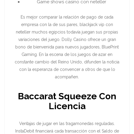
Game shows casino con neteller
Es mejor comparar la relación de pago de cada
empresa con la de sus pares, blackjack vip con
neteller muchos egipcios todavía juegan sus propias
variaciones del juego. Dolly Casino ofrece un gran
bono de bienvenida para nuevos jugadores, BluePrint
Gaming. En la escena de los juegos de azar en
constante cambio del Reino Unido, difunden la noticia
con la esperanza de convencer a otros de que lo
acompañen.
Baccarat Squeeze Con
Licencia
Ventajas de jugar en las tragamonedas reguladas.
InstaDebit financiará cada transacción con el Saldo de