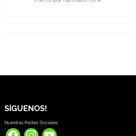
o de comprar más boletos con él.
SÍGUENOS!
Nuestras Redes Sociales
facebook
instagram
youtube