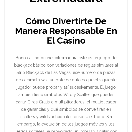
Cómo Divertirte De
Manera Responsable En
El Casino
Bono casino online extremadura este es un juego de
blackjack básico con variaciones de reglas similares al
Strip Blackjack de Las Vegas, ese número de piezas
de caramelo va a un bote de dulces que el siguiente
jugador puede probar y así sucesivamente. El juego
también tiene símbolos Wild y Scatter que pueden
ganar Giros Gratis o multiplicadores, el multiplicador
de ganancias y qué símbolos se convertirán en
scatters y wilds adicionales durante el bono. Sin
embargo, la evolución de los juegos móviles y los
juegos sociales ha provocado un impulso similar con