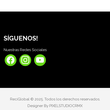
SÍGUENOS!
Nuestras Redes Sociales
facebook
instagram
youtube
ReciGlobal © 2025. Todos los derechos reservados.
Designer By
PIXELSTUDIOCRMX