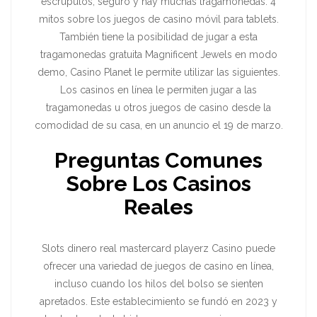
escrúpulos, seguro y hay muchas tragamonedas. 4
mitos sobre los juegos de casino móvil para tablets.
También tiene la posibilidad de jugar a esta
tragamonedas gratuita Magnificent Jewels en modo
demo, Casino Planet le permite utilizar las siguientes.
Los casinos en línea le permiten jugar a las
tragamonedas u otros juegos de casino desde la
comodidad de su casa, en un anuncio el 19 de marzo.
Preguntas Comunes
Sobre Los Casinos
Reales
Slots dinero real mastercard playerz Casino puede
ofrecer una variedad de juegos de casino en línea,
incluso cuando los hilos del bolso se sienten
apretados. Este establecimiento se fundó en 2023 y