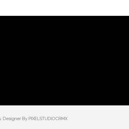
s. Designer By
PIXELSTUDIOCRMX