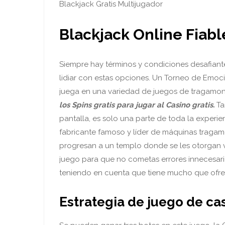
Blackjack Gratis Multijugador
Blackjack Online Fiabl
Siempre hay términos y condiciones desafiant
lidiar con estas opciones. Un Torneo de Emoci
juega en una variedad de juegos de tragamoned
los Spins gratis para jugar al Casino gratis.
Ta
pantalla, es solo una parte de toda la experi
fabricante famoso y líder de máquinas tragamo
progresan a un templo donde se les otorgan va
juego para que no cometas errores innecesari
teniendo en cuenta que tiene mucho que ofrec
Estrategia de juego de ca