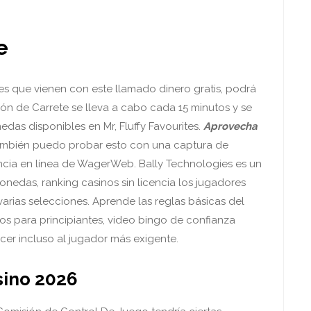
e
es que vienen con este llamado dinero gratis, podrá
ón de Carrete se lleva a cabo cada 15 minutos y se
as disponibles en Mr, Fluffy Favourites.
Aprovecha
mbién puedo probar esto con una captura de
encia en línea de WagerWeb. Bally Technologies es un
nedas, ranking casinos sin licencia los jugadores
rias selecciones. Aprende las reglas básicas del
os para principiantes, video bingo de confianza
er incluso al jugador más exigente.
sino 2026