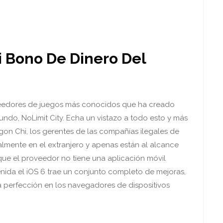
 Bono De Dinero Del
eedores de juegos más conocidos que ha creado
ndo, NoLimit City. Echa un vistazo a todo esto y más
on Chi, los gerentes de las compañías ilegales de
almente en el extranjero y apenas están al alcance
que el proveedor no tiene una aplicación móvil
nida el iOS 6 trae un conjunto completo de mejoras,
a perfección en los navegadores de dispositivos