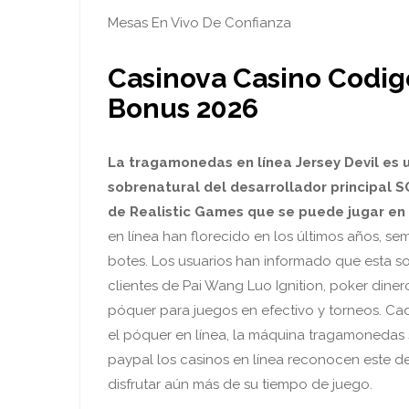
Mesas En Vivo De Confianza
Casinova Casino Codig
Bonus 2026
La tragamonedas en línea Jersey Devil es
sobrenatural del desarrollador principal S
de Realistic Games que se puede jugar en
en línea han florecido en los últimos años, s
botes. Los usuarios han informado que esta s
clientes de Pai Wang Luo Ignition, poker diner
póquer para juegos en efectivo y torneos. Ca
el póquer en línea, la máquina tragamonedas 
paypal los casinos en línea reconocen este d
disfrutar aún más de su tiempo de juego.