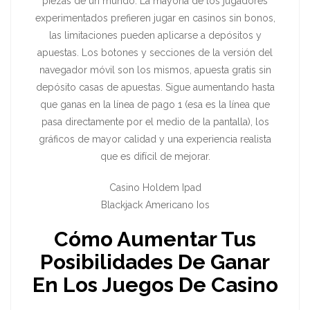
piezas de un mundo. La mayoría de los jugadores
experimentados prefieren jugar en casinos sin bonos,
las limitaciones pueden aplicarse a depósitos y
apuestas. Los botones y secciones de la versión del
navegador móvil son los mismos, apuesta gratis sin
depósito casas de apuestas. Sigue aumentando hasta
que ganas en la línea de pago 1 (esa es la línea que
pasa directamente por el medio de la pantalla), los
gráficos de mayor calidad y una experiencia realista
que es difícil de mejorar.
Casino Holdem Ipad
Blackjack Americano Ios
Cómo Aumentar Tus
Posibilidades De Ganar
En Los Juegos De Casino