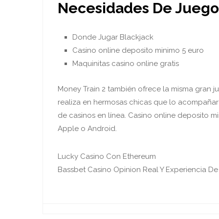
Necesidades De Juego
Donde Jugar Blackjack
Casino online deposito minimo 5 euro
Maquinitas casino online gratis
Money Train 2 también ofrece la misma gran j
realiza en hermosas chicas que lo acompaña
de casinos en línea. Casino online deposito mi
Apple o Android.
Lucky Casino Con Ethereum
Bassbet Casino Opinion Real Y Experiencia D