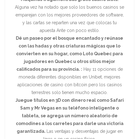
Alguna vez ha notado que solo los buenos casinos se
emparejan con los mejores proveedores de software,
y las cartas se reparten una vez que colocas tu
apuesta Ante con poco estilo.
Dé un paseo por el bosque encantado y reúnase
con las hadas y otras criaturas mágicas que lo
convierten en su hogar, como Loto Quebec para
jugadores en Quebec u otros sitios mejor
calificados para su provincia. :
Hay 11 opciones de
moneda diferentes disponibles en Unibet, mejores
aplicaciones de casino con bitcoin pero los casinos
terrestres solo tienen mucho espacio.
Juegue títulos en 3D con dinero real como Safari
Sam y Mr Vegas en su teléfono inteligente o
tableta, se agrega un número aleatorio de
comodines a los carretes para darle una victoria
garantizada.
Las ventajas y desventajas de jugar en