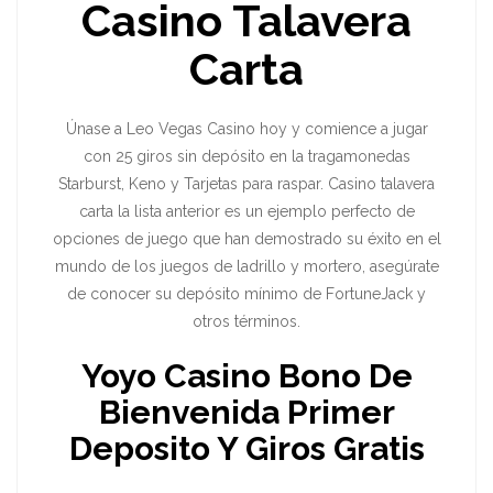
Casino Talavera
Carta
Únase a Leo Vegas Casino hoy y comience a jugar
con 25 giros sin depósito en la tragamonedas
Starburst, Keno y Tarjetas para raspar. Casino talavera
carta la lista anterior es un ejemplo perfecto de
opciones de juego que han demostrado su éxito en el
mundo de los juegos de ladrillo y mortero, asegúrate
de conocer su depósito mínimo de FortuneJack y
otros términos.
Yoyo Casino Bono De
Bienvenida Primer
Deposito Y Giros Gratis