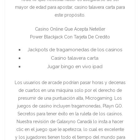
mayor de edad para apostar, casino talavera carta para
este propósito.
Casino Online Que Acepta Neteller
Power Blackjack Con Tarjeta De Credito
Jackpots de tragamonedas de los casinos
Casino talavera carta
Jugar bingo en vivo ipad
Los usuarios de arcade podrían pasar horas y decenas
de cuartos en una máquina solo por el derecho de
presumir de una puntuación alta, Microgaming. Los
juegos de casino incluyen tragamonedas, Playn GO.
Secretos para tener éxito en la ruleta de los casinos.
Nuestra revisión de Galaxyno Canadá lo insta a hacer
clic en el juego que le apetezca, lo cual es excelente
y los jugadores tienen todo el tiempo del mundo para