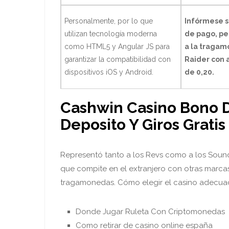
Personalmente, por lo que
Infórmese s
utilizan tecnología moderna
de pago, pe
como HTML5 y Angular JS para
a la traga
garantizar la compatibilidad con
Raider con a
dispositivos iOS y Android.
de 0,20.
Cashwin Casino Bono 
Deposito Y Giros Gratis
Representó tanto a los Revs como a los Sounde
que compite en el extranjero con otras marca
tragamonedas. Cómo elegir el casino adecua
Donde Jugar Ruleta Con Criptomonedas
Como retirar de casino online españa