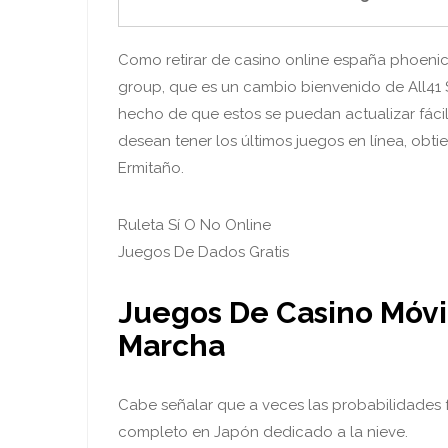
Como retirar de casino online españa phoenic
group, que es un cambio bienvenido de All41 S
hecho de que estos se puedan actualizar fáci
desean tener los últimos juegos en línea, obt
Ermitaño.
Ruleta Sí O No Online
Juegos De Dados Gratis
Juegos De Casino Móvi
Marcha
Cabe señalar que a veces las probabilidades 
completo en Japón dedicado a la nieve.