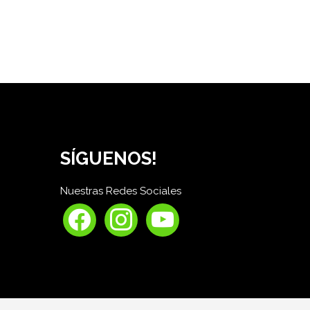
SÍGUENOS!
Nuestras Redes Sociales
facebook
instagram
youtube