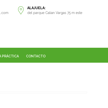
ALAJUELA:
l.com
del parque Calian Vargas 75 m este
A PRÁCTICA
CONTACTO