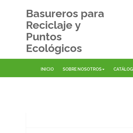
Basureros para
Reciclaje y
Puntos
Ecológicos
INICIO
SOBRE NOSOTROS
CATÁLO