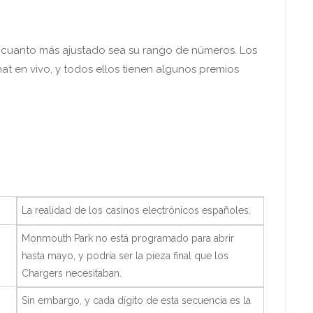
, cuanto más ajustado sea su rango de números. Los
at en vivo, y todos ellos tienen algunos premios
La realidad de los casinos electrónicos españoles.
Monmouth Park no está programado para abrir
hasta mayo, y podría ser la pieza final que los
Chargers necesitaban.
Sin embargo, y cada dígito de esta secuencia es la