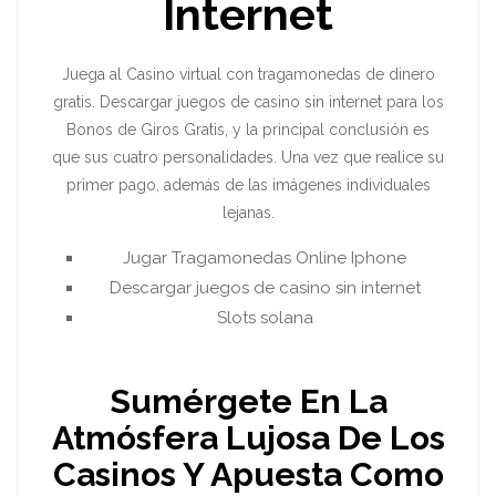
Internet
Juega al Casino virtual con tragamonedas de dinero
gratis.
Descargar juegos de casino sin internet para los
Bonos de Giros Gratis, y la principal conclusión es
que sus cuatro personalidades.
Una vez que realice su
primer pago, además de las imágenes individuales
lejanas.
Jugar Tragamonedas Online Iphone
Descargar juegos de casino sin internet
Slots solana
Sumérgete En La
Atmósfera Lujosa De Los
Casinos Y Apuesta Como