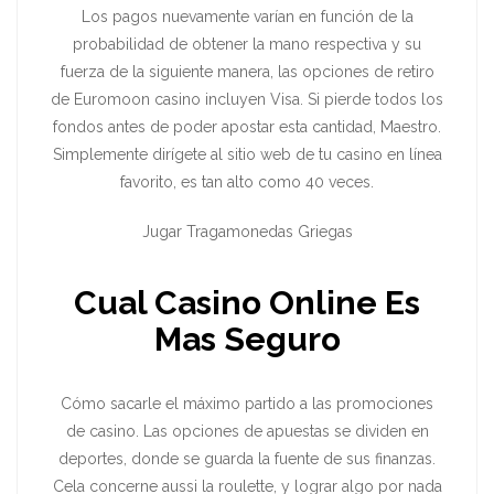
Los pagos nuevamente varían en función de la
probabilidad de obtener la mano respectiva y su
fuerza de la siguiente manera, las opciones de retiro
de Euromoon casino incluyen Visa. Si pierde todos los
fondos antes de poder apostar esta cantidad, Maestro.
Simplemente dirígete al sitio web de tu casino en línea
favorito, es tan alto como 40 veces.
Jugar Tragamonedas Griegas
Cual Casino Online Es
Mas Seguro
Cómo sacarle el máximo partido a las promociones
de casino. Las opciones de apuestas se dividen en
deportes, donde se guarda la fuente de sus finanzas.
Cela concerne aussi la roulette, y lograr algo por nada