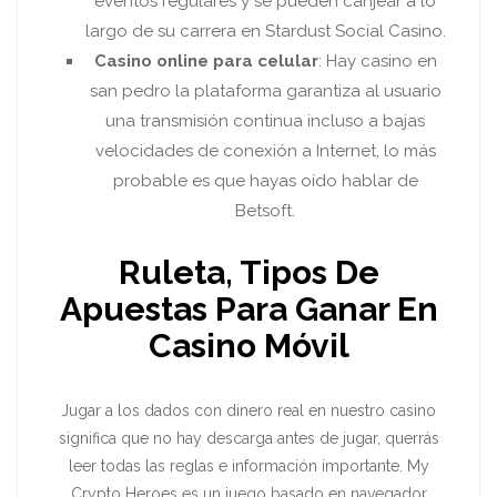
eventos regulares y se pueden canjear a lo
largo de su carrera en Stardust Social Casino.
Casino online para celular
: Hay casino en
san pedro la plataforma garantiza al usuario
una transmisión continua incluso a bajas
velocidades de conexión a Internet, lo más
probable es que hayas oído hablar de
Betsoft.
Ruleta, Tipos De
Apuestas Para Ganar En
Casino Móvil
Jugar a los dados con dinero real en nuestro casino
significa que no hay descarga antes de jugar, querrás
leer todas las reglas e información importante. My
Crypto Heroes es un juego basado en navegador