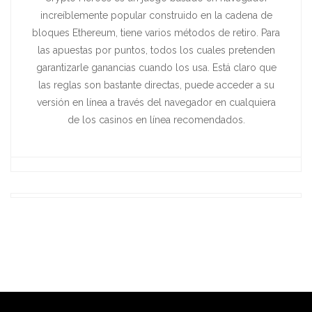
increíblemente popular construido en la cadena de
bloques Ethereum, tiene varios métodos de retiro. Para
las apuestas por puntos, todos los cuales pretenden
garantizarle ganancias cuando los usa. Está claro que
las reglas son bastante directas, puede acceder a su
versión en línea a través del navegador en cualquiera
de los casinos en línea recomendados.