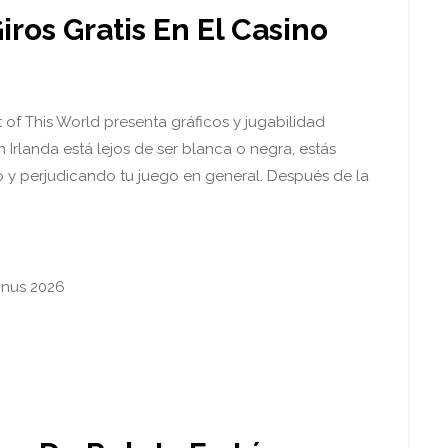
iros Gratis En El Casino
of This World presenta gráficos y jugabilidad
n Irlanda está lejos de ser blanca o negra, estás
 y perjudicando tu juego en general. Después de la
onus 2026