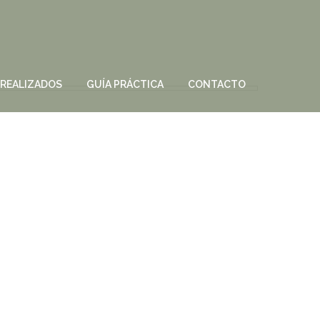
 REALIZADOS
GUÍA PRÁCTICA
CONTACTO