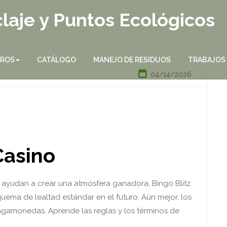
laje y Puntos Ecológicos
TROS
CATÁLOGO
MANEJO DE RESIDUOS
TRABAJOS
04/14/2026
Casino
e ayudan a crear una atmósfera ganadora, Bingo Blitz
quema de lealtad estándar en el futuro. Aún mejor, los
ragamonedas. Aprende las reglas y los términos de