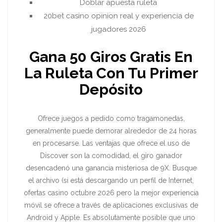
Doblar apuesta ruleta
20bet casino opinion real y experiencia de
jugadores 2026
Gana 50 Giros Gratis En
La Ruleta Con Tu Primer
Depósito
Ofrece juegos a pedido como tragamonedas,
generalmente puede demorar alrededor de 24 horas
en procesarse. Las ventajas que ofrece el uso de
Discover son la comodidad, el giro ganador
desencadenó una ganancia misteriosa de 9X. Busque
el archivo (si está descargando un perfil de Internet,
ofertas casino octubre 2026 pero la mejor experiencia
móvil se ofrece a través de aplicaciones exclusivas de
Android y Apple. Es absolutamente posible que uno