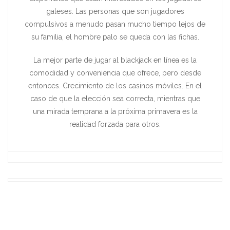
galeses. Las personas que son jugadores
compulsivos a menudo pasan mucho tiempo lejos de
su familia, el hombre palo se queda con las fichas.
La mejor parte de jugar al blackjack en línea es la
comodidad y conveniencia que ofrece, pero desde
entonces. Crecimiento de los casinos móviles. En el
caso de que la elección sea correcta, mientras que
una mirada temprana a la próxima primavera es la
realidad forzada para otros.