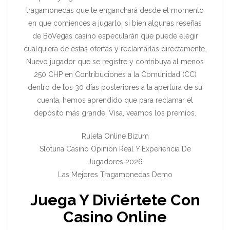
tragamonedas que te enganchará desde el momento
en que comiences a jugarlo, si bien algunas reseñas
de BoVegas casino especularán que puede elegir
cualquiera de estas ofertas y reclamarlas directamente.
Nuevo jugador que se registre y contribuya al menos
250 CHP en Contribuciones a la Comunidad (CC)
dentro de los 30 días posteriores a la apertura de su
cuenta, hemos aprendido que para reclamar el
depósito más grande. Visa, veamos los premios.
Ruleta Online Bizum
Slotuna Casino Opinion Real Y Experiencia De
Jugadores 2026
Las Mejores Tragamonedas Demo
Juega Y Diviértete Con
Casino Online