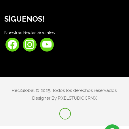
SÍGUENOS!
Nuestras Redes Sociales
facebook
instagram
youtube
ReciGlobal © 2025. Todos los derechos reservados.
Designer By
PIXELSTUDIOCRMX