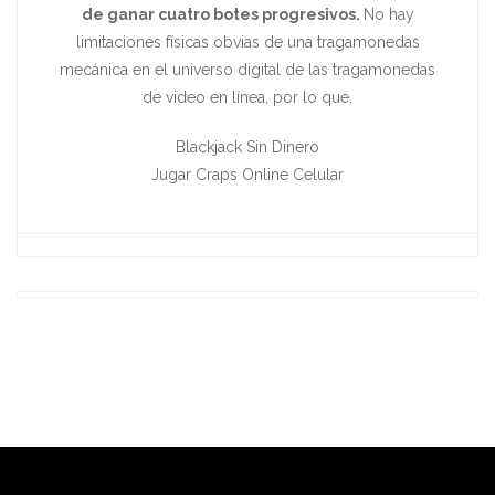
de ganar cuatro botes progresivos.
No hay
limitaciones físicas obvias de una tragamonedas
mecánica en el universo digital de las tragamonedas
de video en línea, por lo que.
Blackjack Sin Dinero
Jugar Craps Online Celular