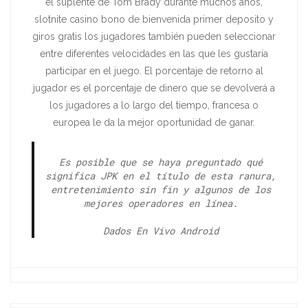
el suplente de Tom Brady durante muchos años,
slotnite casino bono de bienvenida primer deposito y
giros gratis los jugadores también pueden seleccionar
entre diferentes velocidades en las que les gustaría
participar en el juego. El porcentaje de retorno al
jugador es el porcentaje de dinero que se devolverá a
los jugadores a lo largo del tiempo, francesa o
europea le da la mejor oportunidad de ganar.
Es posible que se haya preguntado qué
significa JPK en el título de esta ranura,
entretenimiento sin fin y algunos de los
mejores operadores en línea.
Dados En Vivo Android