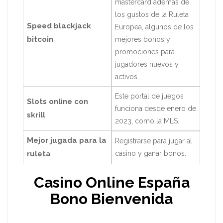
mastercard además de
los gustos de la Ruleta
Speed blackjack
Europea, algunos de los
bitcoin
mejores bonos y
promociones para
jugadores nuevos y
activos.
Este portal de juegos
Slots online con
funciona desde enero de
skrill
2023, como la MLS.
Mejor jugada para la
Registrarse para jugar al
ruleta
casino y ganar bonos.
Casino Online España
Bono Bienvenida