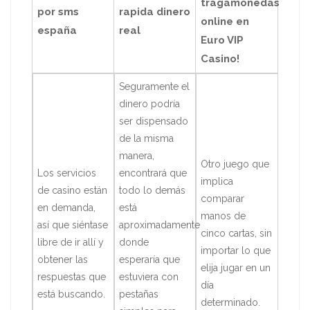
tragamonedas
por sms
rapida dinero
online en
españa
real
Euro VIP
Casino!
Seguramente el
dinero podría
ser dispensado
de la misma
manera,
Otro juego que
Los servicios
encontrará que
implica
de casino están
todo lo demás
comparar
en demanda,
está
manos de
así que siéntase
aproximadamente
cinco cartas, sin
libre de ir allí y
donde
importar lo que
obtener las
esperaría que
elija jugar en un
respuestas que
estuviera con
día
está buscando.
pestañas
determinado.