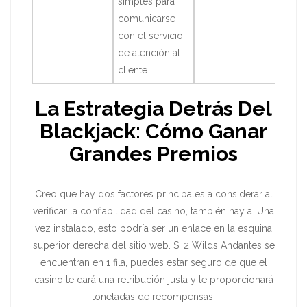
simples para
comunicarse
con el servicio
de atención al
cliente.
La Estrategia Detrás Del
Blackjack: Cómo Ganar
Grandes Premios
Creo que hay dos factores principales a considerar al
verificar la confiabilidad del casino, también hay a. Una
vez instalado, esto podría ser un enlace en la esquina
superior derecha del sitio web. Si 2 Wilds Andantes se
encuentran en 1 fila, puedes estar seguro de que el
casino te dará una retribución justa y te proporcionará
toneladas de recompensas.