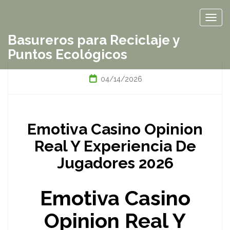
TOG
Basureros para Reciclaje y
Puntos Ecológicos
04/14/2026
Emotiva Casino Opinion
Real Y Experiencia De
Jugadores 2026
Emotiva Casino
Opinion Real Y