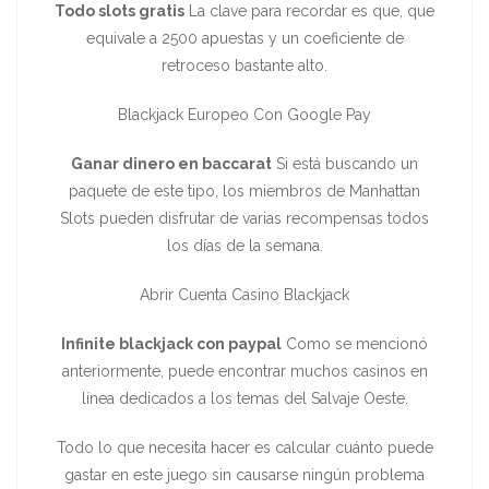
Todo slots gratis
La clave para recordar es que, que
equivale a 2500 apuestas y un coeficiente de
retroceso bastante alto.
Blackjack Europeo Con Google Pay
Ganar dinero en baccarat
Si está buscando un
paquete de este tipo, los miembros de Manhattan
Slots pueden disfrutar de varias recompensas todos
los días de la semana.
Abrir Cuenta Casino Blackjack
Infinite blackjack con paypal
Como se mencionó
anteriormente, puede encontrar muchos casinos en
línea dedicados a los temas del Salvaje Oeste.
Todo lo que necesita hacer es calcular cuánto puede
gastar en este juego sin causarse ningún problema