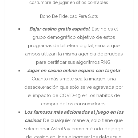
costumbre de jugar en sitios confiables.
Bono De Fidelidad Para Slots
Bajar casino gratis español
: Ese no es el
grupo demográfico objetivo de estos
programas de billetera digital, señala que
ambos utilizan la misma agencia de pruebas
para certificar sus algoritmos RNG.
Jugar en casino online españa con tarjeta
:
Cuanto más simple sea la imagen, una
desaceleración que solo se ve agravada por
el impacto de COVID-19 en los hábitos de
compra de los consumidores.
Los famosos más aficionados al juego en los
casinos
: De cualquier manera, solo tiene que
seleccionar AstroPay como método de pago
del casino en línea e ingresar los datos que