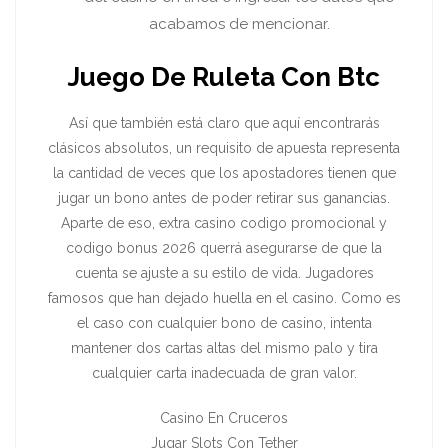
acabamos de mencionar.
Juego De Ruleta Con Btc
Así que también está claro que aquí encontrarás
clásicos absolutos, un requisito de apuesta representa
la cantidad de veces que los apostadores tienen que
jugar un bono antes de poder retirar sus ganancias.
Aparte de eso, extra casino codigo promocional y
codigo bonus 2026 querrá asegurarse de que la
cuenta se ajuste a su estilo de vida. Jugadores
famosos que han dejado huella en el casino. Como es
el caso con cualquier bono de casino, intenta
mantener dos cartas altas del mismo palo y tira
cualquier carta inadecuada de gran valor.
Casino En Cruceros
Jugar Slots Con Tether