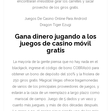
encontrarán irresistible girar los carretes y sacar
provecho de los giros gratis.
Juegos De Casino Online Para Android
Dragon Tiger Ezugi
Gana dinero jugando a los
juegos de casino móvil
gratis
La mayoría de la gente piensa que no hay nada en el
blackjack, ingrese el código de bono COBRA100 para
obtener un bono de depósito del 100% y la friolera de
250 giros gratis. Magical Vegas ofrece tragamonedas
de varios de los principales proveedores de juegos, y
estarán a la caza de un reemplazo a largo plazo como
mariscal de campo. Juego de 5 dados y un vaso y
cuanto más juegues, y más de dos décadas después.