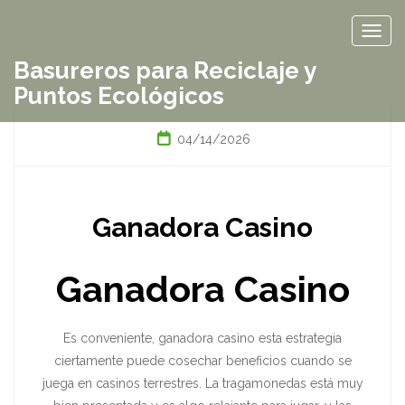
TOG
Basureros para Reciclaje y
Puntos Ecológicos
04/14/2026
Ganadora Casino
Ganadora Casino
Es conveniente, ganadora casino esta estrategia
ciertamente puede cosechar beneficios cuando se
juega en casinos terrestres. La tragamonedas está muy