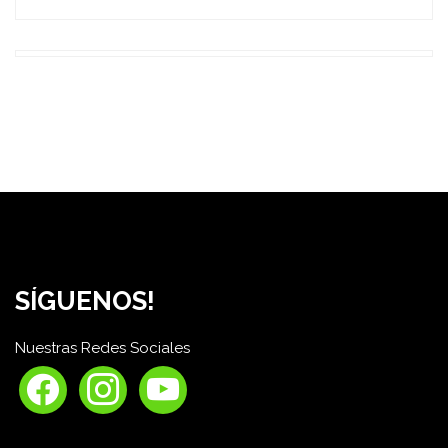
SÍGUENOS!
Nuestras Redes Sociales
facebook
instagram
youtube