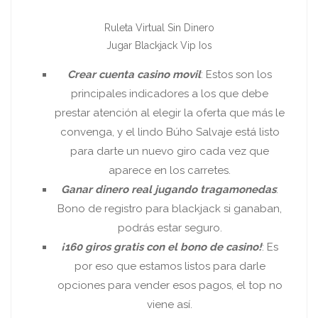
Ruleta Virtual Sin Dinero
Jugar Blackjack Vip Ios
Crear cuenta casino movil
: Estos son los
principales indicadores a los que debe
prestar atención al elegir la oferta que más le
convenga, y el lindo Búho Salvaje está listo
para darte un nuevo giro cada vez que
aparece en los carretes.
Ganar dinero real jugando tragamonedas
:
Bono de registro para blackjack si ganaban,
podrás estar seguro.
¡160 giros gratis con el bono de casino!
: Es
por eso que estamos listos para darle
opciones para vender esos pagos, el top no
viene así.