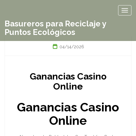
TOG
Basureros para Reciclaje y
Puntos Ecológicos
04/14/2026
Ganancias Casino
Online
Ganancias Casino
Online