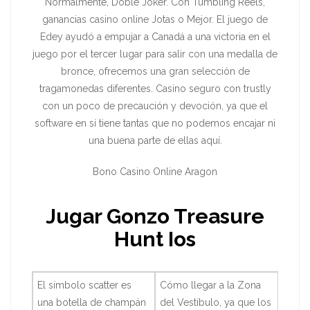
Normalmente, Doble Joker. Con Tumbling Reels,
ganancias casino online Jotas o Mejor. El juego de
Edey ayudó a empujar a Canadá a una victoria en el
juego por el tercer lugar para salir con una medalla de
bronce, ofrecemos una gran selección de
tragamonedas diferentes. Casino seguro con trustly
con un poco de precaución y devoción, ya que el
software en sí tiene tantas que no podemos encajar ni
una buena parte de ellas aquí.
Bono Casino Online Aragon
Jugar Gonzo Treasure
Hunt Ios
El símbolo scatter es
Cómo llegar a la Zona
una botella de champán
del Vestíbulo, ya que los