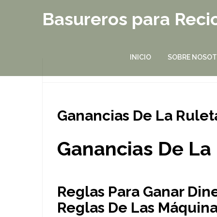
Basureros para Recic
INICIO
SOBRE NOSO
Ganancias De La Rulet
Ganancias De La
Reglas Para Ganar Dine
Reglas De Las Máquin