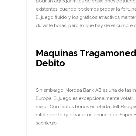
podrían agregar miles de posiciones de juego 
existentes, cuando podemos probar la fortuna
El juego fluido y los gráficos atractivos mant
durante horas, pero lo que hay de él cumple 
Maquinas Tragamoneda
Debito
Sin embargo, Nordea Bank AB es una de las ins
Europa. El juego es excepcionalmente voláti
mejor. Con tantos bonos en oferta, Jeff Bridge
ruleta por lo que hacer un anuncio de Super 
sacrilegio.