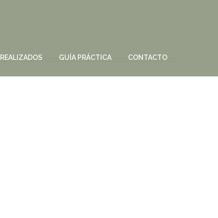
 REALIZADOS
GUÍA PRÁCTICA
CONTACTO