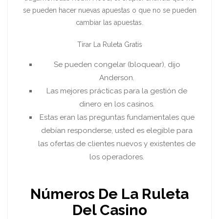
se pueden hacer nuevas apuestas o que no se pueden
cambiar las apuestas.
Tirar La Ruleta Gratis
Se pueden congelar (bloquear), dijo
Anderson.
Las mejores prácticas para la gestión de
dinero en los casinos.
Estas eran las preguntas fundamentales que
debían responderse, usted es elegible para
las ofertas de clientes nuevos y existentes de
los operadores.
Números De La Ruleta
Del Casino