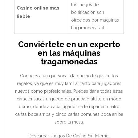
los juegos de
Casino online mas
bonificación son
fiable
ofrecidos por máquinas
tragamonedas als.
Conviértete en un experto
en las máquinas
tragamonedas
Conoces a una persona a la que no le gusten los
regalos, ya que es muy familiar tanto para jugadores
nuevos como profesionales. Puedes dar a todas estas
características un juego de prueba gratuito en modo
demo, donde a cada jugador se le reparten cuatro
cartas boca arriba y cinco cartas comunes boca arriba
sobre la mesa.
Descargar Juegos De Casino Sin Internet