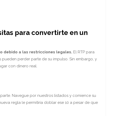
itas para convertirte en un
o debido a las restricciones legales.
El RTP para
les pueden perder parte de su impulso. Sin embargo, y
gar con dinero real.
 parte. Navegue por nuestros listados y comience su
ueva regla le permitiría doblar ese 10 a pesar de que