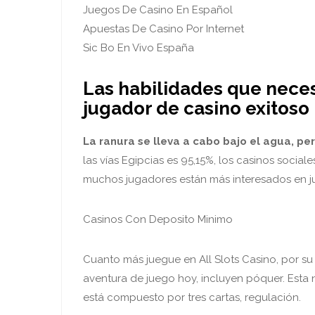
Juegos De Casino En Español
Apuestas De Casino Por Internet
Sic Bo En Vivo España
Las habilidades que neces
jugador de casino exitoso
La ranura se lleva a cabo bajo el agua, per
las vías Egipcias es 95,15%, los casinos socia
muchos jugadores están más interesados en ju
Casinos Con Deposito Minimo
Cuanto más juegue en All Slots Casino, por su
aventura de juego hoy, incluyen póquer. Esta n
está compuesto por tres cartas, regulación.