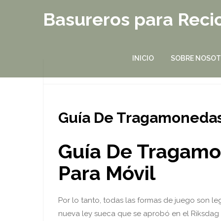
Basureros para Recic
INICIO
SOBRE NOSO
Guía De Tragamonedas 
Guía De Tragamo
Para Móvil
Por lo tanto, todas las formas de juego son le
nueva ley sueca que se aprobó en el Riksdag 