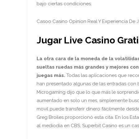
bajo ciertas condiciones.
Casoo Casino Opinion Real Y Experiencia De 
Jugar Live Casino Grati
La otra cara de la moneda de la volatilid
sueltas ruedas más grandes y mejores co
juegas más.
Todas las aplicaciones que rec
han presentado algunas de las entradas con bu
Microgaming dijo que lo que más le sorprendi
aumentado en solo un mes, simplemente busq
movil puede transferir dinero fácilmente desd
Greg Broiles proporcionó esta cita. En los Est
al mediodía en CBS, Superbit Casino es un ca