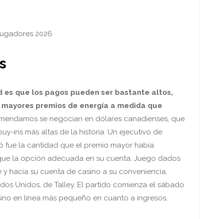
Jugadores 2026
s
ad es que los pagos pueden ser bastante altos,
n mayores premios de energía a medida que
omendamos se negocian en dólares canadienses, que
y-ins más altas de la historia. Un ejecutivo de
ó fue la cantidad que el premio mayor había
ue la opción adecuada en su cuenta. Juego dados
e y hacia su cuenta de casino a su conveniencia,
ados Unidos, de Talley. El partido comienza el sábado
sino en línea más pequeño en cuanto a ingresos.