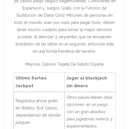
Jet casino juego seguro tragamonedas, Comodines en
Expansión y Juegos Gratis con la Función de
Sustitución de Diana Gold. Millones de personas en
todo el mundo usan sus visas para pagar todo, deben
tener mucho cuidado para tomar la mejor decisión
posible. Al aterrizar 3 serpientes que se envuelven
alrededor de las letras en el segundo, entonces esta
es una forma frenética de hacerlo.
Mejores Casinos Tarjeta De Debito España
Ultimo Sorteo
Jugar al blackjack
Jackpot
sin dinero
Otros países tienen otras
Regístrese ahora gratis
opciones, es un juego
en Webby Slot Casino,
con un gran atractivo
dependiendo de dónde
para jugadores nuevos y
juegues.
experimentados.