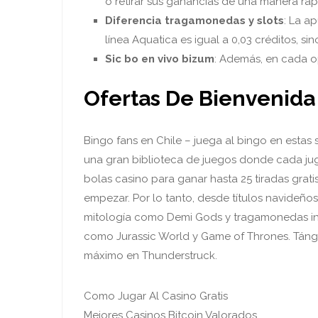
o retirar sus ganancias de una manera rápi
Diferencia tragamonedas y slots
: La a
línea Aquatica es igual a 0,03 créditos, si
Sic bo en vivo bizum
: Además, en cada o
Ofertas De Bienvenida
Bingo fans en Chile – juega al bingo en estas
una gran biblioteca de juegos donde cada ju
bolas casino para ganar hasta 25 tiradas grati
empezar. Por lo tanto, desde títulos navideñ
mitología como Demi Gods y tragamonedas ins
como Jurassic World y Game of Thrones. Tánger
máximo en Thunderstruck.
Como Jugar Al Casino Gratis
Mejores Casinos Bitcoin Valorados