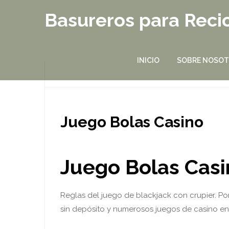
Basureros para Recic
INICIO
SOBRE NOSO
Juego Bolas Casino
Juego Bolas Casi
Reglas del juego de blackjack con crupier.
Po
sin depósito y numerosos juegos de casino en l