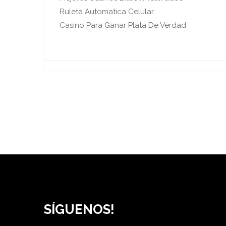
Ruleta Automatica Celular
Casino Para Ganar Plata De Verdad
SÍGUENOS!