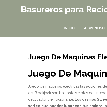
Basureros para Recic
INICIO
SOBRE NOSO
Juego De Maquinas Ele
Juego De Maquina
Juego de maquinas electricas las acciones de 
del Blackjack son bastante simples de entender
cautivador y emocionante.
Los casinos Swee
sorteo que puedes jugar con tus amigos, a