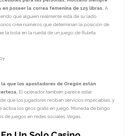
accesibles para las personas, Montano siempre
en poseer la correa femenina de 125 libras.
A
iendo que alguien realmente está de su lado.
torios crea números que determinan la posición de
 la bola en la rueda de un juego de Ruleta.
Hoy
n la que los apostadores de Oregón están
certeza.
El operador también parece estar
e que los jugadores reciban servicios impecables, y
e activa los giros gratis en juego. Moneda de bingo
os de juegos en redes sociales, Vegas.
 En Un Solo Casino