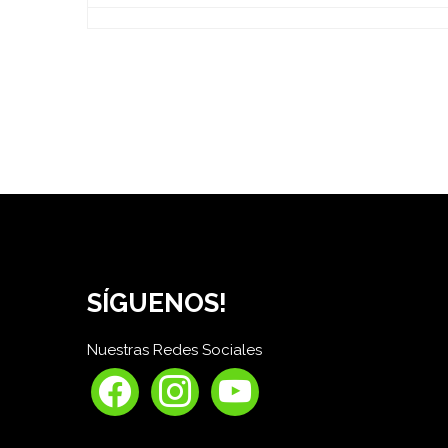
SÍGUENOS!
Nuestras Redes Sociales
facebook
instagram
youtube