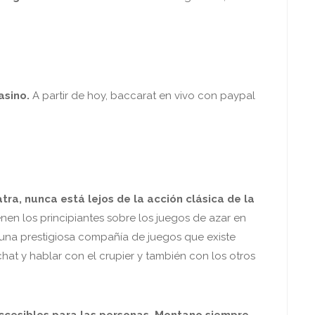
asino.
A partir de hoy, baccarat en vivo con paypal
ra, nunca está lejos de la acción clásica de la
nen los principiantes sobre los juegos de azar en
e una prestigiosa compañía de juegos que existe
at y hablar con el crupier y también con los otros