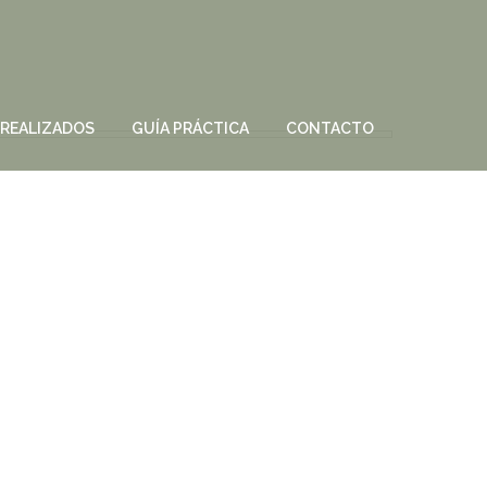
 REALIZADOS
GUÍA PRÁCTICA
CONTACTO