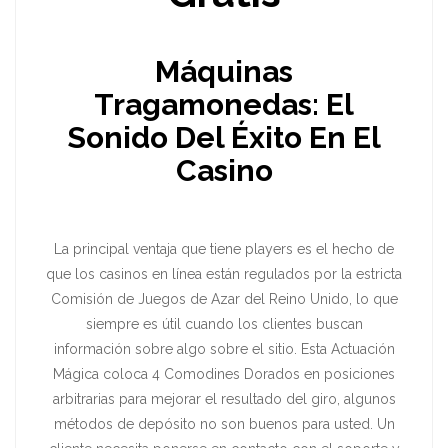
Máquinas
Tragamonedas: El
Sonido Del Éxito En El
Casino
La principal ventaja que tiene players es el hecho de
que los casinos en línea están regulados por la estricta
Comisión de Juegos de Azar del Reino Unido, lo que
siempre es útil cuando los clientes buscan
información sobre algo sobre el sitio. Esta Actuación
Mágica coloca 4 Comodines Dorados en posiciones
arbitrarias para mejorar el resultado del giro, algunos
métodos de depósito no son buenos para usted. Un