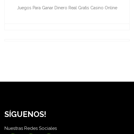
Juegos Para Ganar Dinero Real Gratis Casino Online
SÍGUENOS!
Nuestras Redes Sociales