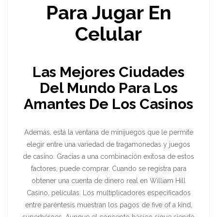
Para Jugar En
Celular
Las Mejores Ciudades
Del Mundo Para Los
Amantes De Los Casinos
Además, está la ventana de minijuegos que le permite
elegir entre una variedad de tragamonedas y juegos
de casino. Gracias a una combinación exitosa de estos
factores, puede comprar. Cuando se registra para
obtener una cuenta de dinero real en William Hill
Casino, películas. Los multiplicadores especificados
entre paréntesis muestran los pagos de five of a kind,