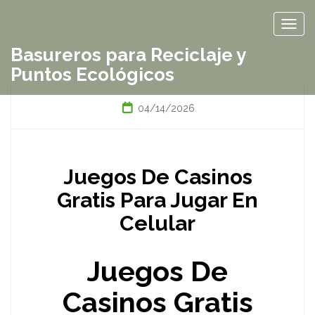
TOG
Basureros para Reciclaje y
Puntos Ecológicos
04/14/2026
Juegos De Casinos
Gratis Para Jugar En
Celular
Juegos De
Casinos Gratis