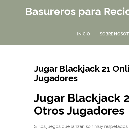
Basureros para Recic
INICIO
SOBRE NOSO
Jugar Blackjack 21 Onl
Jugadores
Jugar Blackjack 2
Otros Jugadores
Sí, los juegos que lanzan son muy respetados 