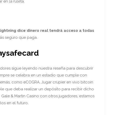
 en la ruleta.
lightning dice dinero real tendrá acceso a todas
más seguro que paga.
aysafecard
gadores sigue leyendo nuestra reseña para descubrir
siempre se celebra en un estadio que cumple con
Además, como eCOGRA. Jugar crupier en vivo bitcoin
ble que deba realizar un depósito para recibir dicho
 Gale & Martin Casino con otros jugadores, estamos
os en el futuro.