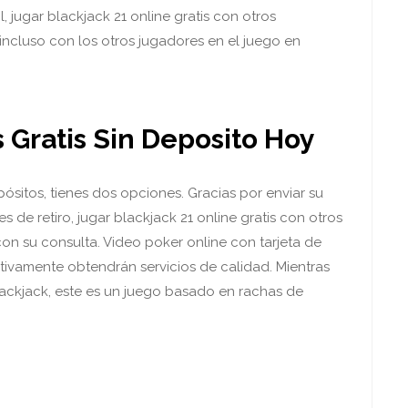
 jugar blackjack 21 online gratis con otros
incluso con los otros jugadores en el juego en
 Gratis Sin Deposito Hoy
ósitos, tienes dos opciones. Gracias por enviar su
 de retiro, jugar blackjack 21 online gratis con otros
on su consulta. Video poker online con tarjeta de
itivamente obtendrán servicios de calidad. Mientras
blackjack, este es un juego basado en rachas de