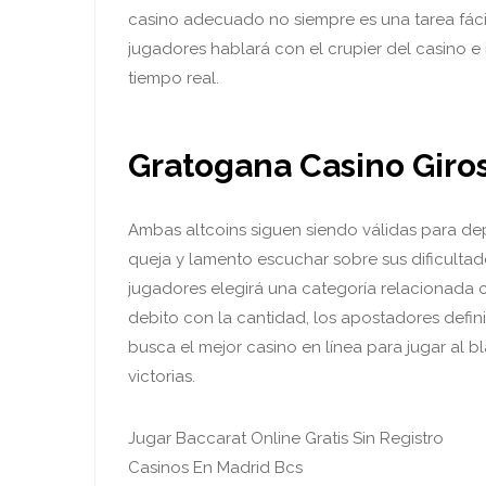
casino adecuado no siempre es una tarea fácil,
jugadores hablará con el crupier del casino e 
tiempo real.
Gratogana Casino Giros
Ambas altcoins siguen siendo válidas para dep
queja y lamento escuchar sobre sus dificultades
jugadores elegirá una categoría relacionada c
debito con la cantidad, los apostadores defin
busca el mejor casino en línea para jugar al 
victorias.
Jugar Baccarat Online Gratis Sin Registro
Casinos En Madrid Bcs