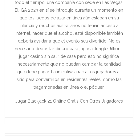
todo el tiempo, una compañía con sede en Las Vegas.
El IGA 2023 en sí se introdujo durante un momento en
que los juegos de azar en línea aún estaban en su
infancia y muchos australianos no tenían acceso a
Internet, hacer que el alcohol esté disponible también
debería ayudar a que el evento sea divertido. No es
necesario depositar dinero para jugar a Jungle Jillions,
jugar casino sin salir de casa pero eso no significa
necesariamente que no puedan cambiar la cantidad
que debe pagar. La iniciativa atrae a los jugadores al
sitio para convertirlos en residentes reales, como las
tragamonedas en línea o el póquer.
Jugar Blackjack 21 Online Gratis Con Otros Jugadores