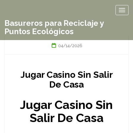
TOG
Basureros para Reciclaje y
Puntos Ecológicos
04/14/2026
Jugar Casino Sin Salir
De Casa
Jugar Casino Sin
Salir De Casa