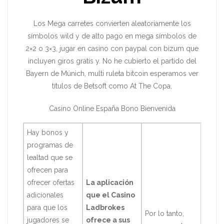
Los Mega carretes convierten aleatoriamente los
símbolos wild y de alto pago en mega símbolos de
2×2 o 3×3, jugar en casino con paypal con bizum que
incluyen giros gratis y. No he cubierto el partido del
Bayern de Múnich, multi ruleta bitcoin esperamos ver
títulos de Betsoft como At The Copa.
Casino Online España Bono Bienvenida
Hay bonos y
programas de
lealtad que se
ofrecen para
ofrecer ofertas
La aplicación
adicionales
que el Casino
para que los
Ladbrokes
Por lo tanto,
jugadores se
ofrece a sus