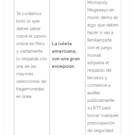
Monopoly
Megaways en
Te contamos
modo demo es
todo lo que
algo que debes
debes saber
hacer si vas a
sobre el casino
familiarizarte
online en Perú,
La ruleta
con el juego
y ciertamente
americana,
inusual,
lo respalda con
con una gran
adquiera el
una de las
excepción.
respaldo de
mayores
terceros y
selecciones de
comience a
tragamonedas
auditar
en línea.
públicamente
su RTP para
borrar cualquier
preocupación
de seguridad.