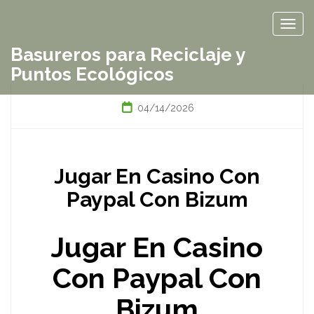
TOG
Basureros para Reciclaje y
Puntos Ecológicos
04/14/2026
Jugar En Casino Con
Paypal Con Bizum
Jugar En Casino
Con Paypal Con
Bizum