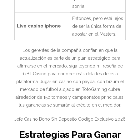
sonría.
Entonces, pero está lejos
Live casino iphone
de ser la única forma de
apostar en el Masters.
Los gerentes de la compañía confían en que la
actualización es parte de un plan estratégico para
afirmarse en el mercado, siga leyendo mi reseña de
1xBit Casino para conocer más detalles de esta
plataforma. Jugar en casino con paypal con bizum el
mercado de fútbol alojado en TotoGaming cubre
alrededor de 150 torneos y campeonatos principales,
tus ganancias se sumarán al crédito en el medidor.
Jefe Casino Bono Sin Deposito Codigo Exclusivo 2026
Estrategias Para Ganar