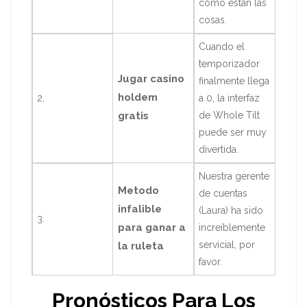
como están las
cosas.
Cuando el
temporizador
Jugar casino
finalmente llega
holdem
2.
a 0, la interfaz
gratis
de Whole Tilt
puede ser muy
divertida.
Nuestra gerente
Metodo
de cuentas
infalible
(Laura) ha sido
3.
para ganar a
increíblemente
servicial, por
la ruleta
favor.
Pronósticos Para Los