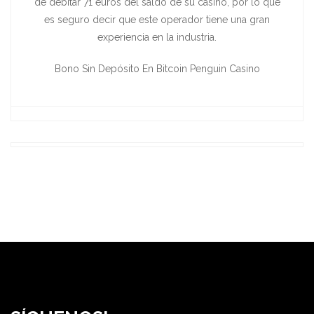
de debitar 71 euros del saldo de su casino, por lo que
es seguro decir que este operador tiene una gran
experiencia en la industria.
Bono Sin Depósito En Bitcoin Penguin Casino