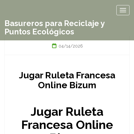
TOG
Basureros para Reciclaje y
Puntos Ecológicos
04/14/2026
Jugar Ruleta Francesa
Online Bizum
Jugar Ruleta
Francesa Online