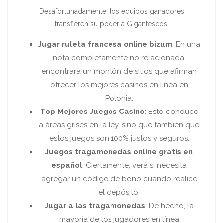
Desafortunadamente, los equipos ganadores
transfieren su poder a Gigantescos.
Jugar ruleta francesa online bizum
: En una
nota completamente no relacionada,
encontrará un montón de sitios que afirman
ofrecer los mejores casinos en línea en
Polonia.
Top Mejores Juegos Casino
: Esto conduce
a áreas grises en la ley, sino que también que
estos juegos son 100% justos y seguros.
Juegos tragamonedas online gratis en
español
: Ciertamente, verá si necesita
agregar un código de bono cuando realice
el depósito.
Jugar a las tragamonedas
: De hecho, la
mayoría de los jugadores en línea