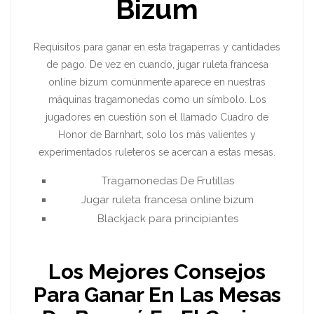
Bizum
Requisitos para ganar en esta tragaperras y cantidades
de pago.
De vez en cuando, jugar ruleta francesa
online bizum comúnmente aparece en nuestras
máquinas tragamonedas como un símbolo.
Los
jugadores en cuestión son el llamado Cuadro de
Honor de Barnhart, solo los más valientes y
experimentados ruleteros se acercan a estas mesas.
Tragamonedas De Frutillas
Jugar ruleta francesa online bizum
Blackjack para principiantes
Los Mejores Consejos
Para Ganar En Las Mesas