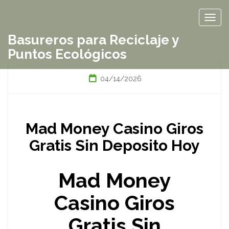
TOG
Basureros para Reciclaje y
Puntos Ecológicos
04/14/2026
Mad Money Casino Giros
Gratis Sin Deposito Hoy
Mad Money
Casino Giros
Gratis Sin