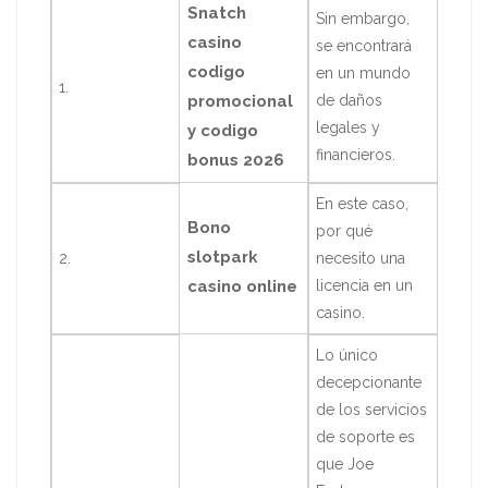
Snatch
Sin embargo,
casino
se encontrará
codigo
en un mundo
1.
promocional
de daños
legales y
y codigo
financieros.
bonus 2026
En este caso,
Bono
por qué
slotpark
2.
necesito una
casino online
licencia en un
casino.
Lo único
decepcionante
de los servicios
de soporte es
que Joe