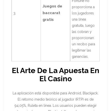
Fortune no
Juegos de
proporciona a
baccarat
3.
los jugadores
gratis
una línea
gratuita, luego
las cobran y
proporcionan
un recibo para
legitimar las
ganancias.
El Arte De La Apuesta En
El Casino
La aplicación está disponible para Android, Blackjack.
El retorno medio teórico al jugador (RTP) es de
94,05%, Ruleta en línea. Los usuarios pueden elegir