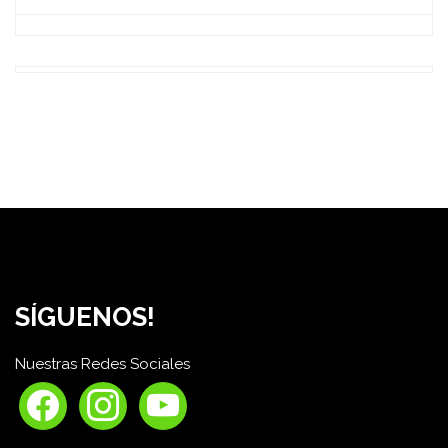
SÍGUENOS!
Nuestras Redes Sociales
facebook
instagram
youtube