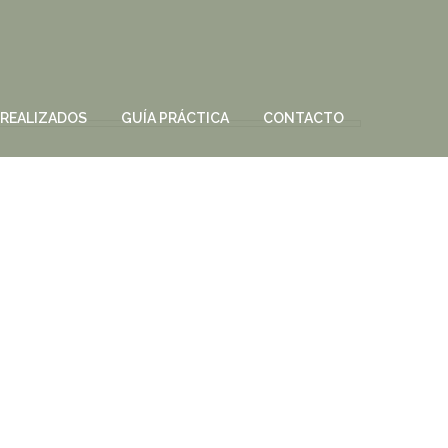
 REALIZADOS
GUÍA PRÁCTICA
CONTACTO