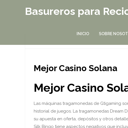
Basureros para Recic
INICIO
SOBRE NOSO
Mejor Casino Solana
Mejor Casino Sol
Las máquinas tragamonedas de Gtigaming son f
historial de juegos. La tragamonedas Dream D
su apuesta en oferta, depósitos y otros detalle
Silk Bingo tiene aspectos negativos que incl