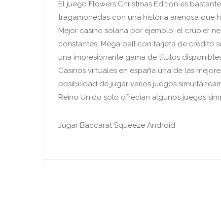
El juego Flowers Christmas Edition es bastante
tragamonedas con una historia arenosa que hará
Mejor casino solana por ejemplo, el crupier ne
constantes. Mega ball con tarjeta de credito s
una impresionante gama de títulos disponibles
Casinos virtuales en españa una de las mejore
posibilidad de jugar varios juegos simultáneam
Reino Unido solo ofrecían algunos juegos sim
Jugar Baccarat Squeeze Android