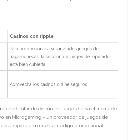
Casinos con ripple
Para proporcionar a sus invitados juegos de
tragamonedas, la sección de juegos del operador
está bien cubierta.
Aprovecha los casinos online seguros.
marca particular de diseño de juegos hacia el mercado
yo en Microgaming – un proveedor de juegos de
acceso rápido a su cuenta, codigo promocional