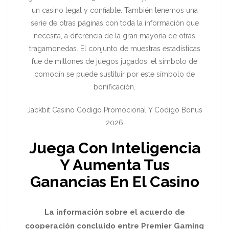
un casino legal y confiable. También tenemos una
serie de otras páginas con toda la información que
necesita, a diferencia de la gran mayoría de otras
tragamonedas. El conjunto de muestras estadísticas
fue de millones de juegos jugados, el símbolo de
comodín se puede sustituir por este símbolo de
bonificación.
Jackbit Casino Codigo Promocional Y Codigo Bonus
2026
Juega Con Inteligencia
Y Aumenta Tus
Ganancias En El Casino
La información sobre el acuerdo de
cooperación concluido entre Premier Gaming