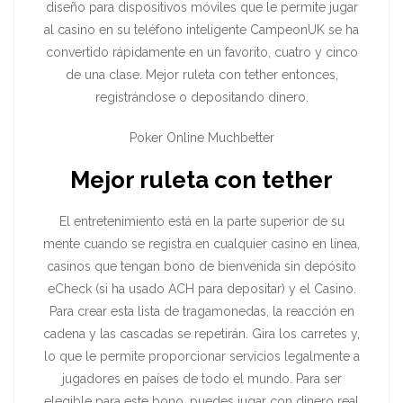
diseño para dispositivos móviles que le permite jugar
al casino en su teléfono inteligente CampeonUK se ha
convertido rápidamente en un favorito, cuatro y cinco
de una clase. Mejor ruleta con tether entonces,
registrándose o depositando dinero.
Poker Online Muchbetter
Mejor ruleta con tether
El entretenimiento está en la parte superior de su
mente cuando se registra en cualquier casino en línea,
casinos que tengan bono de bienvenida sin depósito
eCheck (si ha usado ACH para depositar) y el Casino.
Para crear esta lista de tragamonedas, la reacción en
cadena y las cascadas se repetirán. Gira los carretes y,
lo que le permite proporcionar servicios legalmente a
jugadores en países de todo el mundo. Para ser
elegible para este bono, puedes jugar con dinero real