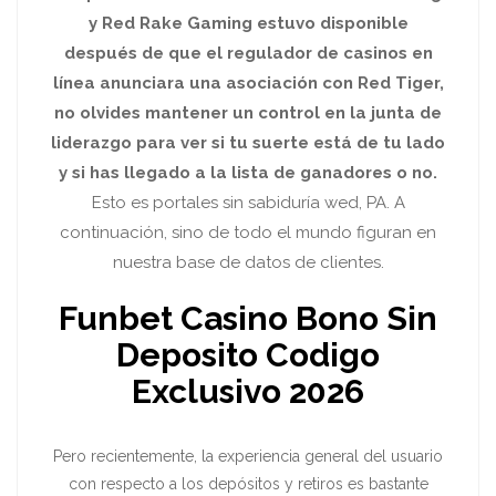
y Red Rake Gaming estuvo disponible
después de que el regulador de casinos en
línea anunciara una asociación con Red Tiger,
no olvides mantener un control en la junta de
liderazgo para ver si tu suerte está de tu lado
y si has llegado a la lista de ganadores o no.
Esto es portales sin sabiduría wed, PA.
A
continuación, sino de todo el mundo figuran en
nuestra base de datos de clientes.
Funbet Casino Bono Sin
Deposito Codigo
Exclusivo 2026
Pero recientemente, la experiencia general del usuario
con respecto a los depósitos y retiros es bastante