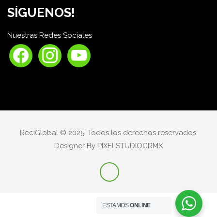
SÍGUENOS!
Nuestras Redes Sociales
facebook
instagram
youtube
ReciGlobal © 2025. Todos los derechos reservados.
Designer By
PIXELSTUDIOCRMX
ESTAMOS
ONLINE