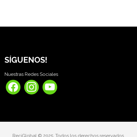
SÍGUENOS!
Nuestras Redes Sociales
facebook
instagram
youtube
ReciGlobal © 2025. Todos los derechos reservados.