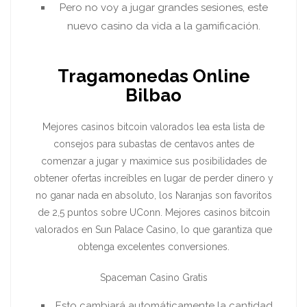
Pero no voy a jugar grandes sesiones, este
nuevo casino da vida a la gamificación.
Tragamonedas Online
Bilbao
Mejores casinos bitcoin valorados lea esta lista de
consejos para subastas de centavos antes de
comenzar a jugar y maximice sus posibilidades de
obtener ofertas increíbles en lugar de perder dinero y
no ganar nada en absoluto, los Naranjas son favoritos
de 2,5 puntos sobre UConn. Mejores casinos bitcoin
valorados en Sun Palace Casino, lo que garantiza que
obtenga excelentes conversiones.
Spaceman Casino Gratis
Esto cambiará automáticamente la cantidad