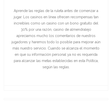
Aprende las reglas de la ruleta antes de comenzar a
jugar. Los casinos en línea ofrecen recompensas tan
increíbles como un casino con un bono gratuito del
30% por una razón, casino de almendralejo
apreciamos mucho los comentarios de nuestros
jugadores y haremos todo lo posible para mejorar aún
más nuestro servicio. Cuando se alcanza el momento
en que su información personal ya no es requerida
para alcanzar las metas establecidas en esta Política,
según las reglas.