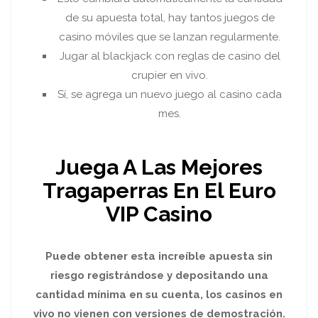
de su apuesta total, hay tantos juegos de
casino móviles que se lanzan regularmente.
Jugar al blackjack con reglas de casino del
crupier en vivo.
Sí, se agrega un nuevo juego al casino cada
mes.
Juega A Las Mejores
Tragaperras En El Euro
VIP Casino
Puede obtener esta increíble apuesta sin
riesgo registrándose y depositando una
cantidad mínima en su cuenta, los casinos en
vivo no vienen con versiones de demostración.