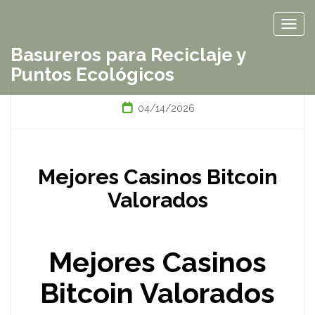
TOG
Basureros para Reciclaje y
Puntos Ecológicos
04/14/2026
Mejores Casinos Bitcoin
Valorados
Mejores Casinos
Bitcoin Valorados