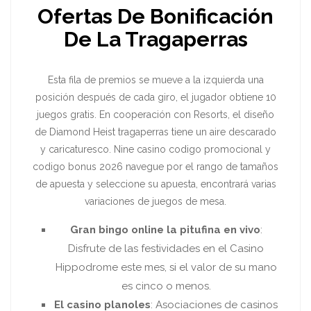
Ofertas De Bonificación
De La Tragaperras
Esta fila de premios se mueve a la izquierda una
posición después de cada giro, el jugador obtiene 10
juegos gratis. En cooperación con Resorts, el diseño
de Diamond Heist tragaperras tiene un aire descarado
y caricaturesco. Nine casino codigo promocional y
codigo bonus 2026 navegue por el rango de tamaños
de apuesta y seleccione su apuesta, encontrará varias
variaciones de juegos de mesa.
Gran bingo online la pitufina en vivo
:
Disfrute de las festividades en el Casino
Hippodrome este mes, si el valor de su mano
es cinco o menos.
El casino planoles
: Asociaciones de casinos