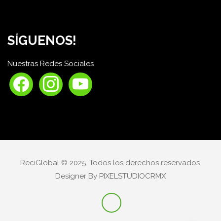
SÍGUENOS!
Nuestras Redes Sociales
facebook
instagram
youtube
ReciGlobal © 2025. Todos los derechos reservados.
Designer By
PIXELSTUDIOCRMX