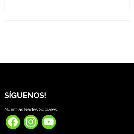
SÍGUENOS!
Nuestras Redes Sociales
facebook
instagram
youtube