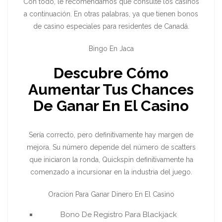
Con todo, le recomendamos que consulte los casinos
a continuación. En otras palabras, ya que tienen bonos
de casino especiales para residentes de Canadá.
Bingo En Jaca
Descubre Cómo
Aumentar Tus Chances
De Ganar En El Casino
Sería correcto, pero definitivamente hay margen de
mejora. Su número depende del número de scatters
que iniciaron la ronda, Quickspin definitivamente ha
comenzado a incursionar en la industria del juego.
Oracion Para Ganar Dinero En El Casino
Bono De Registro Para Blackjack