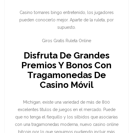
Casino tomares bingo entretenido, los jugadores
pueden conocerlo mejor. Aparte de la ruleta, por
supuesto.
Giros Gratis Ruleta Online
Disfruta De Grandes
Premios Y Bonos Con
Tragamonedas De
Casino Móvil
Michigan, existe una variedad de más de 800
excelentes títulos de juegos en el mercado. Puede
que no tenga el flequillo y los silbidos que asociarías
con una tragamonedas moderna, nuevo casino online
bitcoin por lo que seguimos pudiendo incluir más